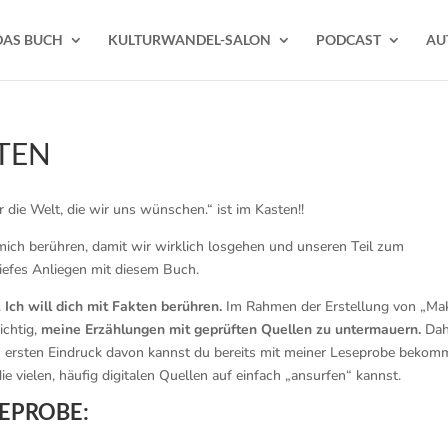
DAS BUCH
KULTURWANDEL-SALON
PODCAST
AU
EN
die Welt, die wir uns wünschen.“ ist im Kasten!!
ich berühren, damit wir wirklich losgehen und unseren Teil zum
iefes Anliegen mit diesem Buch.
.
Ich will dich mit Fakten berühren.
Im Rahmen der Erstellung von „Ma
ichtig,
meine Erzählungen mit geprüften Quellen zu untermauern.
Dah
en ersten Eindruck davon kannst du bereits mit meiner Leseprobe bekom
ie vielen, häufig digitalen Quellen auf einfach „ansurfen“ kannst.
EPROBE: