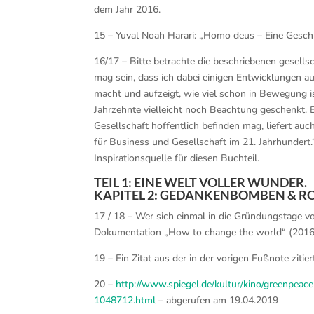
dem Jahr 2016.
15 – Yuval Noah Harari: „Homo deus – Eine Gesch
16/17 – Bitte betrachte die beschriebenen gesell
mag sein, dass ich dabei einigen Entwicklungen a
macht und aufzeigt, wie viel schon in Bewegung is
Jahrzehnte vielleicht noch Beachtung geschenkt
Gesellschaft hoffentlich befinden mag, liefert au
für Business und Gesellschaft im 21. Jahrhundert
Inspirationsquelle für diesen Buchteil.
TEIL 1: EINE WELT VOLLER WUNDER.
KAPITEL 2: GEDANKENBOMBEN & R
17 / 18 – Wer sich einmal in die Gründungstage v
Dokumentation „How to change the world“ (2016
19 – Ein Zitat aus der in der vorigen Fußnote ziti
20 –
http://www.spiegel.de/kultur/kino/greenpea
1048712.html
– abgerufen am 19.04.2019