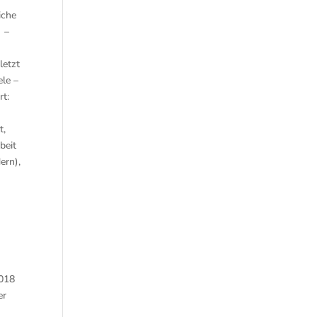
iche
–
letzt
ele –
rt:
t,
beit
ern),
2018
er