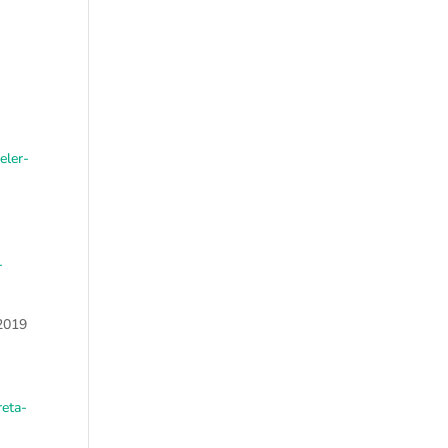
eler-
-
.2019
reta-