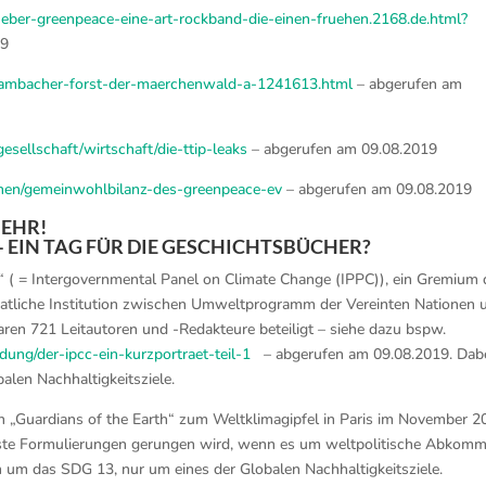
ueber-greenpeace-eine-art-rockband-die-einen-fruehen.2168.de.html?
19
/hambacher-forst-der-maerchenwald-a-1241613.html
– abgerufen am
ellschaft/wirtschaft/die-ttip-leaks
– abgerufen am 09.08.2019
onen/gemeinwohlbilanz-des-greenpeace-ev
– abgerufen am 09.08.2019
MEHR!
5 – EIN TAG FÜR DIE GESCHICHTSBÜCHER?
s“ ( = Intergovernmental Panel on Climate Change (IPPC)), ein Gremium 
taatliche Institution zwischen Umweltprogramm der Vereinten Nationen 
aren 721 Leitautoren und -Redakteure beteiligt – siehe dazu bspw.
dung/der-ipcc-ein-kurzportraet-teil-1
– abgerufen am 09.08.2019. Dab
alen Nachhaltigkeitsziele.
n „Guardians of the Earth“ zum Weltklimagipfel in Paris im November 2
inste Formulierungen gerungen wird, wenn es um weltpolitische Abkom
in um das SDG 13, nur um eines der Globalen Nachhaltigkeitsziele.