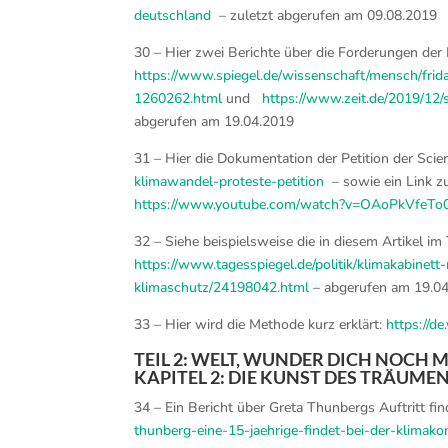
deutschland
– zuletzt abgerufen am 09.08.2019
30 – Hier zwei Berichte über die Forderungen der
https://www.spiegel.de/wissenschaft/mensch/frid
1260262.html
und
https://www.zeit.de/2019/12/s
abgerufen am 19.04.2019
31 – Hier die Dokumentation der Petition der Scien
klimawandel-proteste-petition
– sowie ein Link zu
https://www.youtube.com/watch?v=OAoPkVfeTo
32 – Siehe beispielsweise die in diesem Artikel i
https://www.tagesspiegel.de/politik/klimakabinet
klimaschutz/24198042.html
– abgerufen am 19.0
33 – Hier wird die Methode kurz erklärt:
https://d
TEIL 2: WELT, WUNDER DICH NOCH 
KAPITEL 2: DIE KUNST DES TRÄUME
34 – Ein Bericht über Greta Thunbergs Auftritt fin
thunberg-eine-15-jaehrige-findet-bei-der-klimak