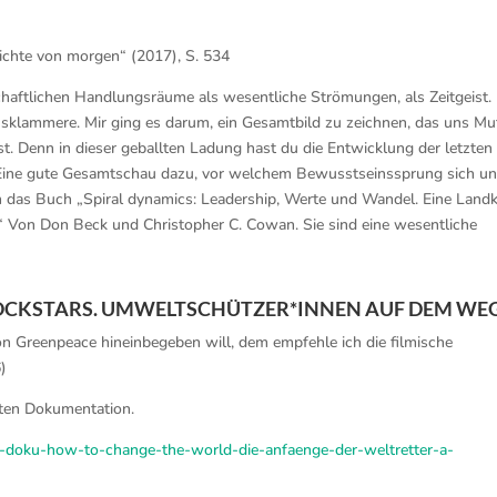
ichte von morgen“ (2017), S. 534
schaftlichen Handlungsräume als wesentliche Strömungen, als Zeitgeist.
usklammere. Mir ging es darum, ein Gesamtbild zu zeichnen, das uns Mu
t. Denn in dieser geballten Ladung hast du die Entwicklung der letzten
. Eine gute Gesamtschau dazu, vor welchem Bewusstseinssprung sich un
ch das Buch „Spiral dynamics: Leadership, Werte und Wandel. Eine Landk
.“ Von Don Beck und Christopher C. Cowan. Sie sind eine wesentliche
OCKSTARS. UMWELTSCHÜTZER*INNEN AUF DEM WEG
on Greenpeace hineinbegeben will, dem empfehle ich die filmische
)
erten Dokumentation.
ce-doku-how-to-change-the-world-die-anfaenge-der-weltretter-a-