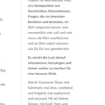
Playlist für eine bessere Welt,
eine
Komposition von
Geschichten, Erkenntnissen,
Fragen, die im Innersten
t,
berühren und beseelen,
die
Dich vergessen lassen, was
vermeintlich sein soll und sein
n
muss, die Dich wachküssen
und an Dich selbst erinnern,
wie Du für uns gemeint bist.
-
Es weckt die Lust darauf
mitzutanzen, loszulegen und
immer weiter zu machen für
 Big
eine bessere Welt.
Mal im Crossover-Style, mal
 der
fulminant, mal leise, zweifelnd
und fragend, mal euphorisch
und wissend. Mit all Deinen
ams-
Sinnen, mit Kopf, Herz und