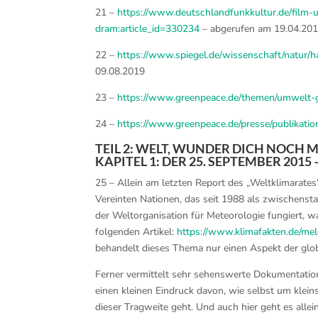
21 –
https://www.deutschlandfunkkultur.de/film-
dram:article_id=330234
– abgerufen am 19.04.20
22 –
https://www.spiegel.de/wissenschaft/natur
09.08.2019
23 –
https://www.greenpeace.de/themen/umwelt-ges
24 –
https://www.greenpeace.de/presse/publikati
TEIL 2: WELT, WUNDER DICH NOCH 
KAPITEL 1: DER 25. SEPTEMBER 201
25 – Allein am letzten Report des „Weltklimarate
Vereinten Nationen, das seit 1988 als zwischens
der Weltorganisation für Meteorologie fungiert, w
folgenden Artikel:
https://www.klimafakten.de/mel
behandelt dieses Thema nur einen Aspekt der glob
Ferner vermittelt sehr sehenswerte Dokumentatio
einen kleinen Eindruck davon, wie selbst um kle
dieser Tragweite geht. Und auch hier geht es alle