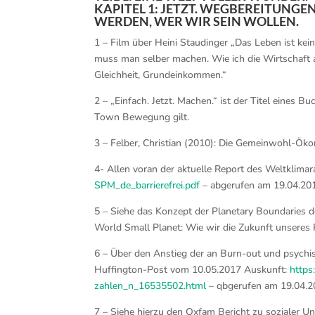
KAPITEL 1: JETZT. WEGBEREITUNGE
WERDEN, WER WIR SEIN WOLLEN.
1 – Film über Heini Staudinger „Das Leben ist kei
muss man selber machen. Wie ich die Wirtschaft auf
Gleichheit, Grundeinkommen.“
2 – „Einfach. Jetzt. Machen.“ ist der Titel eines 
Town Bewegung gilt.
3 – Felber, Christian (2010): Die Gemeinwohl-Ökon
4- Allen voran der aktuelle Report des Weltklimar
SPM_de_barrierefrei.pdf
– abgerufen am 19.04.20
5 – Siehe das Konzept der Planetary Boundaries 
World Small Planet: Wie wir die Zukunft unseres 
6 – Über den Anstieg der an Burn-out und psychi
Huffington-Post vom 10.05.2017 Auskunft:
https
zahlen_n_16535502.html
– qbgerufen am 19.04.
7 – Siehe hierzu den Oxfam Bericht zu sozialer 