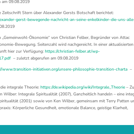
n am 09.08.2019
 Zeitschrift Stern über Alexander Gersts Botschaft berichtet:
exander-gerst–bewegende-nachricht-an-seine-enkelkinder–die-uns-alle
.08.2019
ch „Gemeinwohl-Ökonomie“ von Christian Felber, Begründer von Attac
omie-Bewegung. Seitenzahl wird nachgereicht. In einer aktualisierten
unft hier zur Verfügung:
https://christian-felber.at/wp-
17.pdf
– zuletzt abgerufen am 09.08.2019
://www.transition-initiativen.org/unsere-philosophie-transition-charta
–
 die integrale Theorie:
https://de.wikipedia.org/wiki/Integrale_Theorie
– Zu
ilber: Integrale Spiritualität (2007), Ganzheitlich handeln – eine inte
Spiritualität (2001) sowie von Ken Wilber, gemeinsam mit Terry Patten u
xis: Körperliche Gesundheit, emotionale Balance, geistige Klarheit,