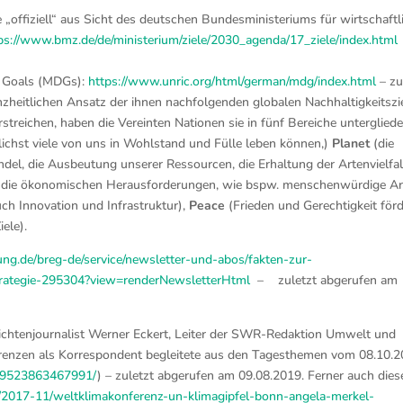
e „offiziell“ aus Sicht des deutschen Bundesministeriums für wirtschaftl
ps://www.bmz.de/de/ministerium/ziele/2030_agenda/17_ziele/index.html
nt Goals (MDGs):
https://www.unric.org/html/german/mdg/index.html
– zu
heitlichen Ansatz der ihnen nachfolgenden globalen Nachhaltigkeitszi
reichen, haben die Vereinten Nationen sie in fünf Bereiche untergliede
chst viele von uns in Wohlstand und Fülle leben können,)
Planet
(die
l, die Ausbeutung unserer Ressourcen, die Erhaltung der Artenvielfal
die ökonomischen Herausforderungen, wie bspw. menschenwürdige Ar
ch Innovation und Infrastruktur),
Peace
(Frieden und Gerechtigkeit förd
ele).
ng.de/breg-de/service/newsletter-und-abos/fakten-zur-
strategie-295304?view=renderNewsletterHtml
– zuletzt abgerufen am
ichtenjournalist Werner Eckert, Leiter der SWR-Redaktion Umwelt und
erenzen als Korrespondent begleitete aus den Tagesthemen vom 08.10.
339523863467991/
) – zuletzt abgerufen am 09.08.2019. Ferner auch dies
t/2017-11/weltklimakonferenz-un-klimagipfel-bonn-angela-merkel-