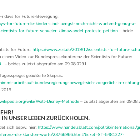
 Fridays for Future-Bewegung:
ays-for-future-die-kinder-sind-laengst-noch-nicht-wuetend-genug-a-
cientists-for-future-schueler-klimawandel-proteste-petition
– beide
tists for Future:
https://www.zeit.de/2019/12/scientists-for-future-schu
 einem Video zur Bundespressekonferenz der Scientists for Future:
0
– beides zuletzt abgerufen am 09.08.0291
m Tagesspiegel geäußerte Skepsis:
t-nimmt-arbeit-auf-bundesregierung-bewegt-sich-zoegerlich-in-richtung
4.2019
e.wikipedia.org/wiki/Walt-Disney-Methode
– zuletzt abgerufen am 09.08
MEHR!
N IN UNSER LEBEN ZURÜCKHOLEN.
det sich bspw. hier:
https://www.handelsblatt.com/politik/international/g
onferenz-die-klarsten-worte/23766966.html?ticket=ST-5481227-