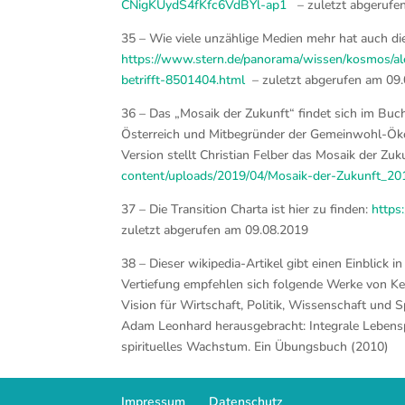
CNigKUydS4fKfc6VdBYl-ap1
– zuletzt abgerufe
35 – Wie viele unzählige Medien mehr hat auch die
https://www.stern.de/panorama/wissen/kosmos/al
betrifft-8501404.html
– zuletzt abgerufen am 09
36 – Das „Mosaik der Zukunft“ findet sich im Bu
Österreich und Mitbegründer der Gemeinwohl-Ökon
Version stellt Christian Felber das Mosaik der Zuk
content/uploads/2019/04/Mosaik-der-Zukunft_20
37 – Die Transition Charta ist hier zu finden:
https
zuletzt abgerufen am 09.08.2019
38 – Dieser wikipedia-Artikel gibt einen Einblick in
Vertiefung empfehlen sich folgende Werke von Ken W
Vision für Wirtschaft, Politik, Wissenschaft und 
Adam Leonhard herausgebracht: Integrale Lebenspra
spirituelles Wachstum. Ein Übungsbuch (2010)
Impressum
Datenschutz