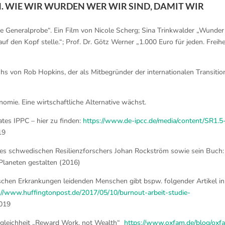
N. WIE WIR WURDEN WER WIR SIND, DAMIT WIR
ne Generalprobe“. Ein Film von Nicole Scherg; Sina Trinkwalder „Wunder
 den Kopf stelle.“; Prof. Dr. Götz Werner „1.000 Euro für jeden. Freihei
Buchs von Rob Hopkins, der als Mitbegründer der internationalen Transitio
omie. Eine wirtschaftliche Alternative wächst.
ates IPPC – hier zu finden:
https://www.de-ipcc.de/media/content/SR1.5
19
des schwedischen Resilienzforschers Johan Rockström sowie sein Buch:
Planeten gestalten (2016)
schen Erkrankungen leidenden Menschen gibt bspw. folgender Artikel in
://www.huffingtonpost.de/2017/05/10/burnout-arbeit-studie-
2019
Ungleichheit „Reward Work, not Wealth“
https://www.oxfam.de/blog/oxf