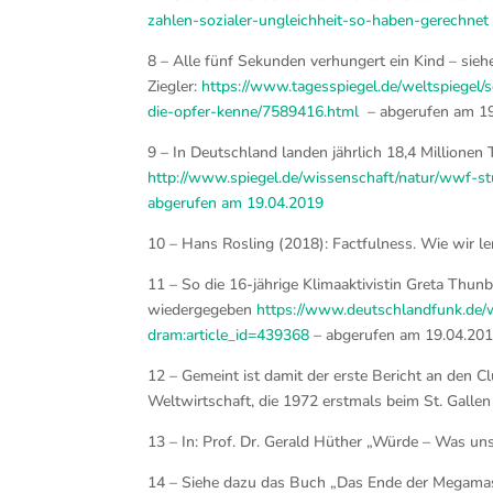
zahlen-sozialer-ungleichheit-so-haben-gerechnet
8 – Alle fünf Sekunden verhungert ein Kind – sie
Ziegler:
https://www.tagesspiegel.de/weltspiegel/so
die-opfer-kenne/7589416.html
– abgerufen am 1
9 – In Deutschland landen jährlich 18,4 Millionen
http://www.spiegel.de/wissenschaft/natur/wwf-s
abgerufen am 19.04.2019
10 – Hans Rosling (2018): Factfulness. Wie wir ler
11 – So die 16-jährige Klimaaktivistin Greta Thun
wiedergegeben
https://www.deutschlandfunk.de/w
dram:article_id=439368
– abgerufen am 19.04.20
12 – Gemeint ist damit der erste Bericht an den 
Weltwirtschaft, die 1972 erstmals beim St. Galle
13 – In: Prof. Dr. Gerald Hüther „Würde – Was uns 
14 – Siehe dazu das Buch „Das Ende der Megamasch