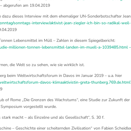
– abgerufen am 19.04.2019
he dazu dieses Interview mit dem ehemaliger UN-Sonderbotschafter Jean
nntag/sonntags-interview/aktivist-jean-ziegler-ich-bin-so-radikal-weil-
9.04.2019
 Tonnen Lebensmittel im Müll – Zahlen in diesem Spiegelbericht:
tudie-millionen-tonnen-lebensmittel-landen-im-muell-a-1039485.html 
nen, die Welt so zu sehen, wie sie wirklich ist.
berg beim Weltwirtschaftsforum in Davos im Januar 2019 – u.a. hier
eltwirtschaftsforum-davos-klimaaktivistin-greta-thunberg.769.de.html
19
Club of Rome „Die Grenzen des Wachstums“, eine Studie zur Zukunft der
n Symposium vorgestellt wurde.
stark macht – als Einzelne und als Gesellschaft“, S. 30 f.
ine – Geschichte einer scheiternden Zivilisation“ von Fabien Scheidle