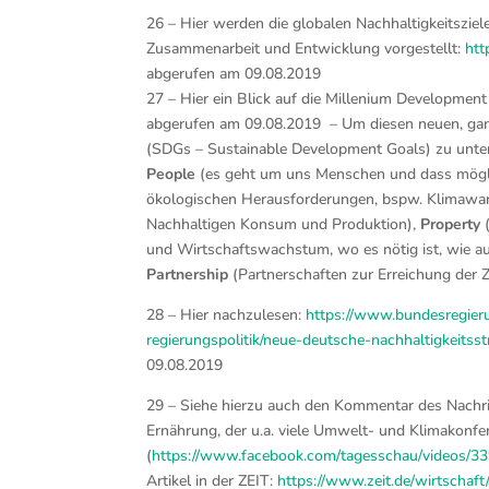
26 – Hier werden die globalen Nachhaltigkeitsziel
Zusammenarbeit und Entwicklung vorgestellt:
htt
abgerufen am 09.08.2019
27 – Hier ein Blick auf die Millenium Developme
abgerufen am 09.08.2019 – Um diesen neuen, ganz
(SDGs – Sustainable Development Goals) zu unterst
People
(es geht um uns Menschen und dass mögli
ökologischen Herausforderungen, bspw. Klimawande
Nachhaltigen Konsum und Produktion),
Property
(
und Wirtschaftswachstum, wo es nötig ist, wie au
Partnership
(Partnerschaften zur Erreichung der Zi
28 – Hier nachzulesen:
https://www.bundesregieru
regierungspolitik/neue-deutsche-nachhaltigkeits
09.08.2019
29 – Siehe hierzu auch den Kommentar des Nachr
Ernährung, der u.a. viele Umwelt- und Klimakonf
(
https://www.facebook.com/tagesschau/videos/
Artikel in der ZEIT:
https://www.zeit.de/wirtschaf