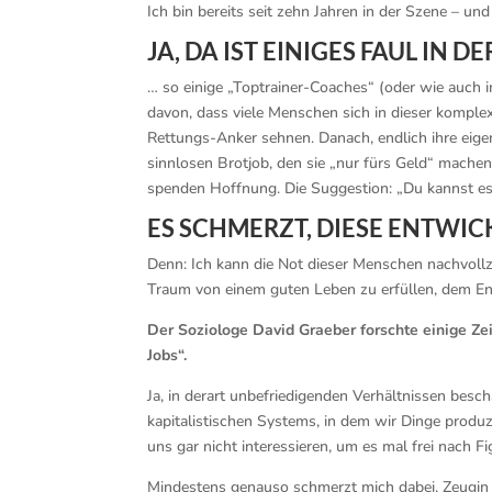
Ich bin bereits seit zehn Jahren in der Szene – 
JA, DA IST EINIGES FAUL IN 
… so einige „Toptrainer-Coaches“ (oder wie auch 
davon, dass viele Menschen sich in dieser komple
Rettungs-Anker sehnen. Danach, endlich ihre eig
sinnlosen Brotjob, den sie „nur fürs Geld“ mache
spenden Hoffnung. Die Suggestion: „Du kannst es
ES SCHMERZT, DIESE ENTWI
Denn: Ich kann die Not dieser Menschen nachvollzi
Traum von einem guten Leben zu erfüllen, dem En
Der Soziologe David Graeber forschte einige Zei
Jobs“.
Ja, in derart unbefriedigenden Verhältnissen besch
kapitalistischen Systems, in dem wir Dinge produ
uns gar nicht interessieren, um es mal frei nach 
Mindestens genauso schmerzt mich dabei, Zeugin 