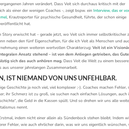
ergangenen Jahren verändert. Dass Veit sich durchaus kritisch mit der
ch als einer der wenigen Coaches -, zeigt bspw. ein
Interview, das er vo
mmel
, Krautreporter für psychische Gesundheit, führte, der schon einige
röffentlicht hat.
 Story erwischt hat – gerade jetzt, wo Veit sich immer selbstkritischer z
enn neben den fünf Eigenschaften, für die ich Veit als Menschen und au
ahrnehmung einen weiteren wertvollen Charakterzug:
Veit ist ein Visionär
integralen Ansatz stehend – ist von dem Anliegen getrieben, das Gute
ülstig sich das auch anhören mag.
Dass Veit die Welt zu einem besser
as aus unserer jahrelangen Zusammenarbeit.
N, IST NIEMAND VON UNS UNFEHLBAR.
obige Geschichte ja noch viel, viel komplexer ;-). Coaches machen Fehler, 
er; ihr Schmerz ist zu groß, sie suchen nach einfachen Lösungen, auch 
ichte“, die Geld in die Kassen spült. Und so drehen wir uns alle weite
italismus nennt.
stmal, indem nicht einer allein als Sündenbock stehen bleibt. Indem wi
erer Fehler, wie auch ehrlicher darin, was wir uns eigentlich wünschen,