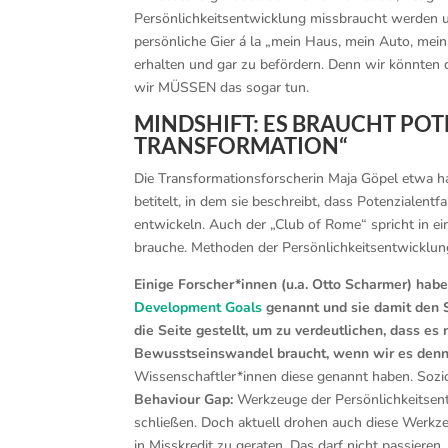
Persönlichkeitsentwicklung missbraucht werden und
persönliche Gier á la „mein Haus, mein Auto, mein
erhalten und gar zu befördern. Denn wir könnten 
wir MÜSSEN das sogar tun.
MINDSHIFT: ES BRAUCHT POT
RANSFORMATION“
Die Transformationsforscherin Maja Göpel etwa h
betitelt, in dem sie beschreibt, dass Potenzialent
entwickeln. Auch der „Club of Rome“ spricht in e
brauche. Methoden der Persönlichkeitsentwicklun
Einige Forscher*innen (u.a. Otto Scharmer) ha
Development Goals
genannt und sie damit den S
die Seite gestellt, um zu verdeutlichen, dass e
Bewusstseinswandel braucht, wenn wir es denn 
Wissenschaftler*innen diese genannt haben. Soz
Behaviour Gap:
Werkzeuge der Persönlichkeitsen
schließen. Doch aktuell drohen auch diese Werkz
in Misskredit zu geraten. Das darf nicht passieren.