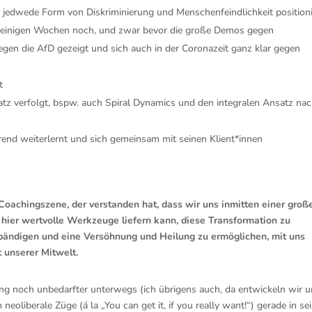
n jedwede Form von Diskriminierung und Menschenfeindlichkeit positioni
r einigen Wochen noch, und zwar bevor die große Demos gegen
gen die AfD gezeigt und sich auch in der Coronazeit ganz klar gegen
t
satz verfolgt, bspw. auch Spiral Dynamics und den integralen Ansatz na
hrend weiterlernt und sich gemeinsam mit seinen Klient*innen
r Coachingszene, der verstanden hat, dass wir uns inmitten einer groß
hier wertvolle Werkzeuge liefern kann, diese Transformation zu
u bändigen und eine Versöhnung und Heilung zu ermöglichen, mit uns
 unserer Mitwelt.
ng noch unbedarfter unterwegs (ich übrigens auch, da entwickeln wir 
eoliberale Züge (á la „You can get it, if you really want!“) gerade in se