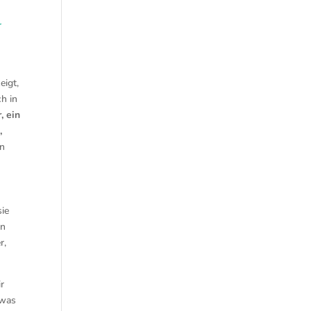
r
eigt,
ch in
, ein
,
en
sie
in
r,
r
 was