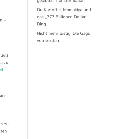
gelebten Transformation
Du Kartoffel, Mamakiya und
u
das „777 Billionen Dollar“-
en –
Ding
Nicht mehr lustig: Die Gags
von Gestern
del)
ma zu
lt
 an
ln zu
hten