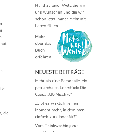
Hand zu einer Welt, die wir
uns wünschen und die wir
schon jetzt immer mehr mit
en
Leben füllen.
em
Mehr
m
über das
auf,
Buch
erfahren
en
NEUESTE BEITRÄGE
Mehr als eine Personalie, ein
patriarchales Lehrstück: Die
it-
Causa „ttt-Mischke“
„Gibt es wirklich keinen
Moment mehr, in dem man
, die
einfach kurz innehält?“
Vom Thinkwashing zur