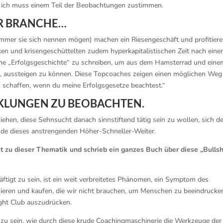
und ich muss einem Teil der Beobachtungen zustimmen.
DER BRANCHE…
immer sie sich nennen mögen) machen ein Riesengeschäft und profitier
xen und krisengeschüttelten zudem hyperkapitalistischen Zeit nach ein
ene „Erfolgsgeschichte“ zu schreiben, um aus dem Hamsterrad und eine
n, aussteigen zu können. Diese Topcoaches zeigen einen möglichen Weg 
 schaffen, wenn du meine Erfolgsgesetze beachtest.“
CKLUNGEN ZU BEOBACHTEN.
ehen, diese Sehnsucht danach sinnstiftend tätig sein zu wollen, sich d
de dieses anstrengenden Höher-Schneller-Weiter.
t zu dieser Thematik und schrieb ein ganzes Buch über diese „Bullsh
äftigt zu sein, ist ein weit verbreitetes Phänomen, ein Symptom des
zieren und kaufen, die wir nicht brauchen, um Menschen zu beeindrucken
Fight Club auszudrücken.
zu sein, wie durch diese krude Coachingmaschinerie die Werkzeuge der