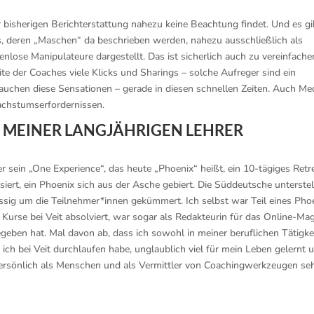
er bisherigen Berichterstattung nahezu keine Beachtung findet. Und es gi
 deren „Maschen“ da beschrieben werden, nahezu ausschließlich als
lenlose Manipulateure dargestellt. Das ist sicherlich auch zu vereinfache
te der Coaches viele Klicks und Sharings – solche Aufreger sind ein
auchen diese Sensationen – gerade in diesen schnellen Zeiten. Auch Me
Wachstumserfordernissen.
EN MEINER LANGJÄHRIGEN LEHRER
r sein „One Experience“, das heute „Phoenix“ heißt, ein 10-tägiges Retre
iert, ein Phoenix sich aus der Asche gebiert. Die Süddeutsche unterstel
ässig um die Teilnehmer*innen gekümmert. Ich selbst war Teil eines Pho
Kurse bei Veit absolviert, war sogar als Redakteurin für das Online-Ma
egeben hat. Mal davon ab, dass ich sowohl in meiner beruflichen Tätigke
 ich bei Veit durchlaufen habe, unglaublich viel für mein Leben gelernt 
 persönlich als Menschen und als Vermittler von Coachingwerkzeugen se