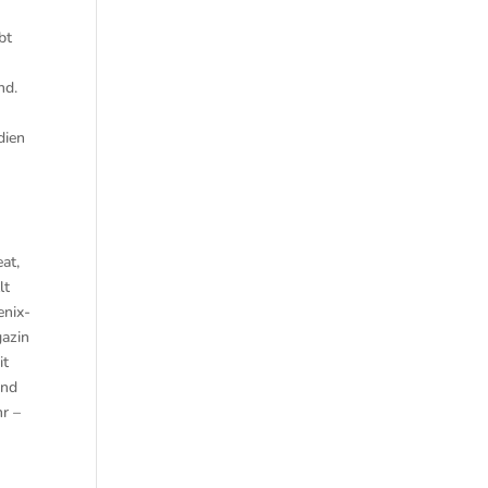
bt
nd.
dien
at,
lt
enix-
gazin
it
und
hr –