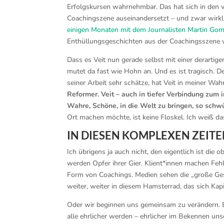
Erfolgskursen wahrnehmbar. Das hat sich in den v
Coachingszene auseinandersetzt – und zwar wirkli
einigen Monaten mit dem Journalisten Martin Go
Enthüllungsgeschichten aus der Coachingsszene ve
Dass es Veit nun gerade selbst mit einer derartigen
mutet da fast wie Hohn an. Und es ist tragisch. D
seiner Arbeit sehr schätze, hat Veit in meiner W
Reformer. Veit – auch in tiefer Verbindung zum 
Wahre, Schöne, in die Welt zu bringen, so schw
Ort machen möchte, ist keine Floskel. Ich weiß d
IN DIESEN KOMPLEXEN ZEITE
Ich übrigens ja auch nicht, den eigentlich ist die 
werden Opfer ihrer Gier. Klient*innen machen Fehl
Form von Coachings. Medien sehen die „große Gesch
weiter, weiter in diesem Hamsterrad, das sich Kap
Oder wir beginnen uns gemeinsam zu verändern. Er
alle ehrlicher werden – ehrlicher im Bekennen uns