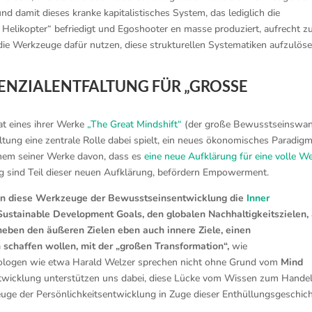
 damit dieses kranke kapitalistisches System, das lediglich die
 Helikopter“ befriedigt und Egoshooter en masse produziert, aufrecht z
die Werkzeuge dafür nutzen, diese strukturellen Systematiken aufzulös
ENZIALENTFALTUNG FÜR „GROSSE T
at eines ihrer Werke
„The Great Mindshift“
(der große Bewusstseinswan
faltung eine zentrale Rolle dabei spielt, ein neues ökonomisches Paradig
inem seiner Werke davon, dass es
eine neue Aufklärung für eine volle We
g sind Teil dieser neuen Aufklärung, befördern Empowerment.
ben diese Werkzeuge der Bewusstseinsentwicklung die
Inner
ustainable Development Goals, den globalen Nachhaltigkeitszielen,
s neben den äußeren Zielen eben auch innere Ziele, einen
schaffen wollen, mit der „großen Transformation“,
wie
iologen wie etwa Harald Welzer sprechen nicht ohne Grund vom
Mind
twicklung unterstützen uns dabei, diese Lücke vom Wissen zum Hande
euge der Persönlichkeitsentwicklung in Zuge dieser Enthüllungsgeschic