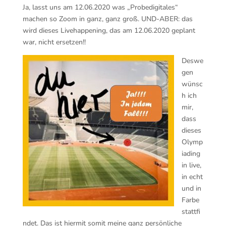
Ja, lasst uns am 12.06.2020 was „Probedigitales“
machen so Zoom in ganz, ganz groß. UND-ABER: das
wird dieses Livehappening, das am 12.06.2020 geplant
war, nicht ersetzen!!
Deswe
gen
wünsc
h ich
mir,
dass
dieses
Olymp
iading
in live,
in echt
und in
Farbe
stattfi
ndet. Das ist hiermit somit meine ganz persönliche