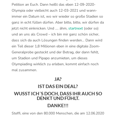
Petition an Euch. Dann heißt das eben 12-09-2020-
Olympia oder vielleicht auch 12-03-2021 und wann-
immer ein Datum ist, wo wir wieder so große Stadien so
ganz in echt füllen dürfen. Aber bitte, bitte, wir dürfen da
jetzt nicht einknicken. Und …. ähm,
startnext
(oder so)
und an uns als Crowd – ich bin mir ganz schön sicher,
dass sich da auch Lösungen finden werden… Dann wird
ein Teil dieser 1,8 Millionen eben in eine digitale Zoom-
Generalprobe gesteckt und der Betrag, der dann fehlt,
um Stadion und Pipapo anzumieten, um dieses
Olympiading wirklich zu erleben, kommt einfach noch
mal zusammen.
JA?
IST DAS EIN DEAL?
WUSST ICH´S DOCH, DASS IHR AUCH SO
DENKT UND FÜHLT.
DANKE!!!
Steffi, eine von den 80.000 Menschen, die am 12.06.2020