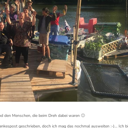
d den Menschen, die beim Dreh dabei waren
🙂
ankespost geschrieben, doch ich mag das nochmal ausweiten :-)… Ich b