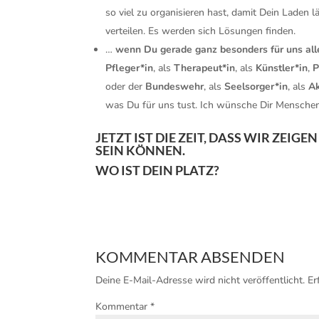
so viel zu organisieren hast, damit Dein Laden l
verteilen. Es werden sich Lösungen finden.
…
wenn Du gerade ganz besonders für uns alle
Pfleger*in
, als
Therapeut*in
, als
Künstler*in
,
P
oder der
Bundeswehr
, als
Seelsorger*in
, als
Ak
was Du für uns tust. Ich wünsche Dir Menschen, 
JETZT IST DIE ZEIT, DASS WIR ZE
SEIN KÖNNEN.
WO IST DEIN PLATZ?
KOMMENTAR ABSENDEN
Deine E-Mail-Adresse wird nicht veröffentlicht.
Er
Kommentar
*