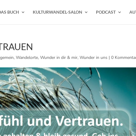
DAS BUCH
KULTURWANDEL-SALON
PODCAST
AU
TRAUEN
lgemein
,
Wandelorte
,
Wunder in dir & mir
,
Wunder in uns
|
0 Kommenta