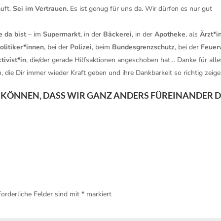
äuft.
Sei im Vertrauen.
Es ist genug für uns da. Wir dürfen es nur gut
 da bist
– im
Supermarkt
, in der
Bäckerei
, in der
Apotheke
, als
Ärzt*i
olitiker*innen
, bei der
Polizei
, beim
Bundesgrenzschutz
, bei der
Feuer
tivist*in
, die/der gerade Hilfsaktionen angeschoben hat… Danke für alle
die Dir immer wieder Kraft geben und ihre Dankbarkeit so richtig zeige
IGEN KÖNNEN, DASS WIR GANZ ANDERS FÜREINANDER 
forderliche Felder sind mit
*
markiert