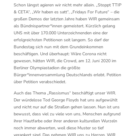
Schon längst agieren wir nicht mehr allein. „Stoppt TTIP
& CETA“, „Wir haben es satt“, „Fridays For Future“ – die
großen Demos der letzten Jahre haben WIR gemeinsam
als Bündnispartner*innen gemeistert. Kürzlich gelang
UNS mit über 170.000 Unterzeichnenden eine der
erfolgreichsten Petitionen seit langem. So darf der
Bundestag sich nun mit dem Grundeinkommen
beschäftigen. Und überhaupt: Wäre Corona nicht
gewesen, hätten WIR, die Crowd, am 12. Juni 2020 im
Berliner Olympiastadion die größte
Bürger*innenversammlung Deutschlands erlebt. Petition
über Petition verabschiedet.
Auch das Thema „Rassismus“ beschäftigt unser WIR.
Der würdelose Tod George Floyds hat uns aufgewühlt
und nicht nur auf die Straßen gehen lassen. Nun ist uns
bewusst, dass viel zu viele von uns, Menschen aufgrund
ihrer Hautfarbe oder ihrer anderen kulturellen Wurzeln
noch immer abwerten, weil diese Muster so tief
verankert sind. Das nehmen WIR uns zu Herzen. WIR