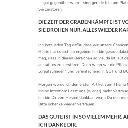
– egal gegenüber wem – sind gerade fehl am Platz
Sie zerstören.
kk
DIE ZEIT DER GRABENKÄMPFE IST VO
SIE DROHEN NUR, ALLES WIEDER K
kk
Ich bete jeden Tag dafür, dass wir unsere Chancen
Heute hat es sich so ergeben: Ich bin gerade da
mag, dass in diesen Bereichen so viel da ist, auf
anstatt es zu zerstören. Denn wenn wir die Pflänz
„draufzuhauen“ und vereinfachend in GUT und B
kk
Morgen werde ich den ersten Artikel zum Thema 
Meine Intention: Lasst uns (wieder) mehr Vertrau
Ich bin Dir von Herzen dankbar, wenn Du den morgi
Bitte schenke wieder Vertrauen.
kk
DAS GUTE IST IN SO VIELEM MEHR, A
ICH DANKE DIR.