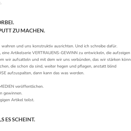
.
RBEI.
APUTT ZU MACHEN.
 wahren und uns konstruktiv ausrichten. Und ich schreibe dafür.
bei, eine Artikelserie VERTRAUENS-GEWINN zu entwickeln, die aufzeigen
 dem wir aufsatteln und mit dem wir uns verbünden, das wir stärken könn
chen, die schon da sind, weiter hegen und pflegen, anstatt blind
ÖSE aufzuspalten, dann kann das was werden.
MEDIEN veröffentlichen.
en gewinnen.
gen Artikel teilst.
LS ES SCHEINT.