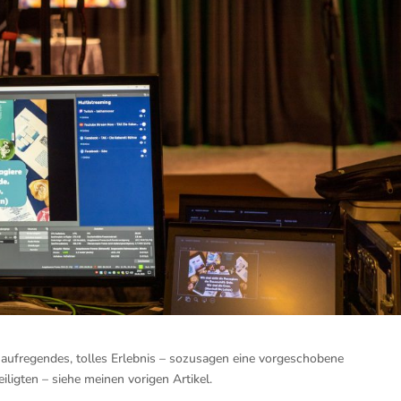
n aufregendes, tolles Erlebnis – sozusagen eine vorgeschobene
ligten – siehe meinen vorigen Artikel.