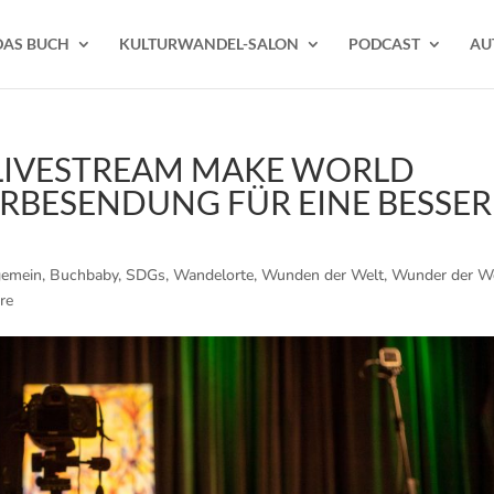
DAS BUCH
KULTURWANDEL-SALON
PODCAST
AU
LIVESTREAM MAKE WORLD
BESENDUNG FÜR EINE BESSER
gemein
,
Buchbaby
,
SDGs
,
Wandelorte
,
Wunden der Welt
,
Wunder der W
re