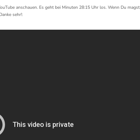
 YouTube anschauen. Es geht bei Minuten 28:15 Uhr los. Wenn Du magst,
Danke sehr!: