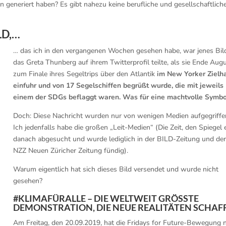
eneriert haben? Es gibt nahezu keine berufliche und gesellschaftlich
LD,…
… das ich in den vergangenen Wochen gesehen habe, war jenes Bil
das Greta Thunberg auf ihrem Twitterprofil teilte, als sie Ende Aug
zum Finale ihres Segeltrips über den Atlantik
im New Yorker Zielh
einfuhr und von 17 Segelschiffen begrüßt wurde, die mit jeweils
einem der SDGs beflaggt waren.
Was für eine machtvolle Symbo
Doch: Diese Nachricht wurden nur von wenigen Medien aufgegriffe
Ich jedenfalls habe die großen „Leit-Medien“ (Die Zeit, den Spiegel 
danach abgesucht und wurde lediglich in der BILD-Zeitung und de
NZZ Neuen Züricher Zeitung fündig).
Warum eigentlich hat sich dieses Bild versendet und wurde nicht
gesehen?
#KLIMAFÜRALLE – DIE WELTWEIT GRÖSSTE D
EMONSTRATION, DIE NEUE REALITÄTEN SCHAFF
Am Freitag, den 20.09.2019, hat die Fridays for Future-Bewegung 