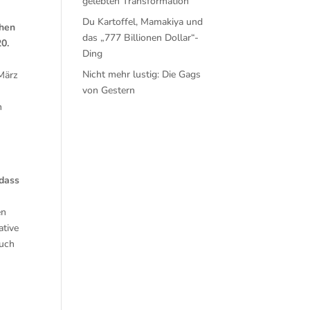
gelebten Transformation
Du Kartoffel, Mamakiya und
chen
das „777 Billionen Dollar“-
20.
Ding
Nicht mehr lustig: Die Gags
März
von Gestern
n
,
 dass
en
ative
uch