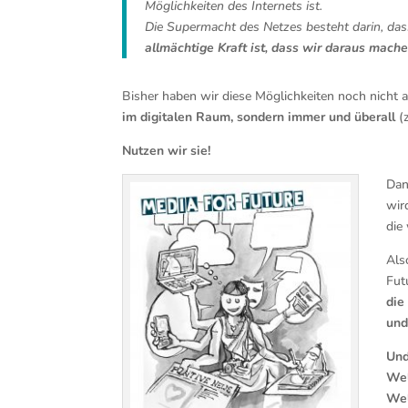
Möglichkeiten des Internets ist.
Die Supermacht des Netzes besteht darin, da
allmächtige Kraft ist, dass wir daraus mach
Bisher haben wir diese Möglichkeiten noch nicht 
im digitalen Raum, sondern immer und überall
(z
Nutzen wir sie!
Dan
wir
die
Als
Fut
die
und
Und
Wel
Wel