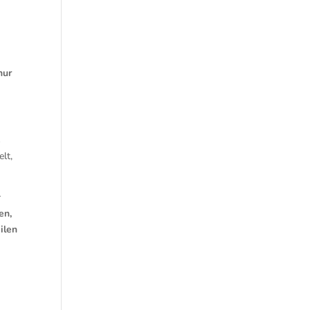
nur
s
lt,
r
en,
ilen