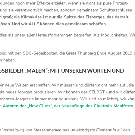
ungen noch mehr Effekte erzielen, wenn sie nicht als pure Protest-
 und sie verantwortlich machen, sondern gemeinsam Schulterschlüsse
groß; die Klimakrise ist nur die Spitze des Eisberges, das derzeit
u lösen. Und wir ALLE können dies gemeinsam schaffen.
dies als unser aller Herausforderungen begreifen. Als Möglichkeiten. We
ild mit den SDG-Segelbooten, die Greta Thunberg Ende August 2019 b
n haben.
GSBILDER „MALEN“: MIT UNSEREN WORTEN UND
ir neue Welten erschaffen. Wir müssen und dürfen nicht mehr auf „die
 ein neues Morgen produzieren. Wir können das SELBST (und wir dürfe
hrichten-Magazine immer mehr goutieren). Wir sind so mächtig, wir kö
ie
Autoren der „New Clues“, der Neuauflage des Cluetrain-Manifesto
,
e Verbreitung von Massenmedien das unwichtigste Element in all den