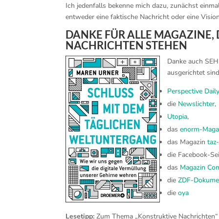
Ich jedenfalls bekenne mich dazu, zunächst einma
entweder eine faktische Nachricht oder eine Vision
DANKE FÜR ALLE MAGAZINE, 
NACHRICHTEN STEHEN
Danke auch SEHR 
ausgerichtet sin
Perspective Dail
die
Newslichter
,
Utopia
,
das
enorm-Magaz
das Magazin
taz
die Facebook-Se
das
Magazin Co
die
ZDF-Dokumen
die
oya
Lesetipp:
Zum Thema „Konstruktive Nachrichten“ ha