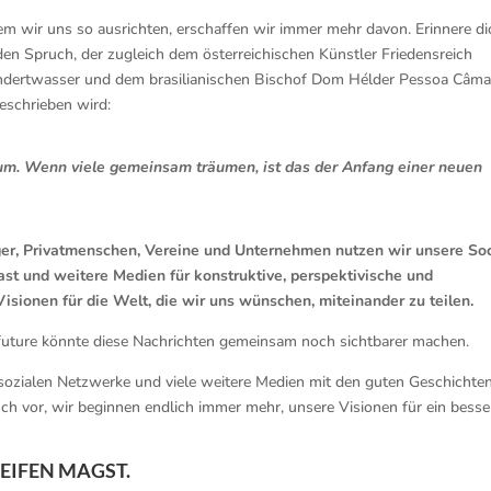
em wir uns so ausrichten, erschaffen wir immer mehr davon. Erinnere di
den Spruch, der zugleich dem österreichischen Künstler Friedensreich
dertwasser und dem brasilianischen Bischof Dom Hélder Pessoa Câma
eschrieben wird:
raum. Wenn viele gemeinsam träumen, ist das der Anfang einer neuen
ger, Privatmenschen, Vereine und Unternehmen nutzen wir unsere Soc
ast und weitere Medien für konstruktive, perspektivische und
isionen für die Welt, die wir uns wünschen, miteinander zu teilen.
future könnte diese Nachrichten gemeinsam noch sichtbarer machen.
 sozialen Netzwerke und viele weitere Medien mit den guten Geschichte
euch vor, wir beginnen endlich immer mehr, unsere Visionen für ein besse
EIFEN MAGST.