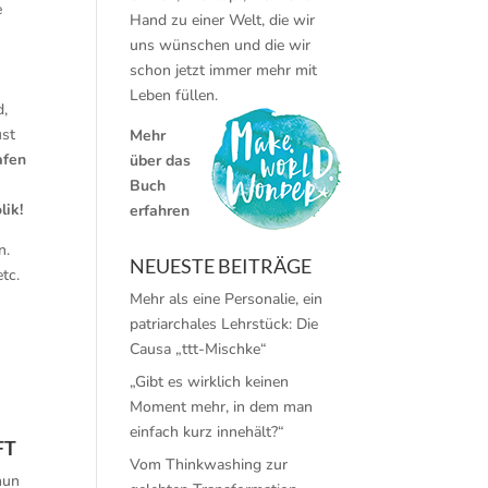
e
Hand zu einer Welt, die wir
uns wünschen und die wir
schon jetzt immer mehr mit
Leben füllen.
d,
ust
Mehr
afen
über das
Buch
lik!
erfahren
n.
NEUESTE BEITRÄGE
etc.
Mehr als eine Personalie, ein
r
patriarchales Lehrstück: Die
Causa „ttt-Mischke“
„Gibt es wirklich keinen
Moment mehr, in dem man
einfach kurz innehält?“
T
Vom Thinkwashing zur
nun