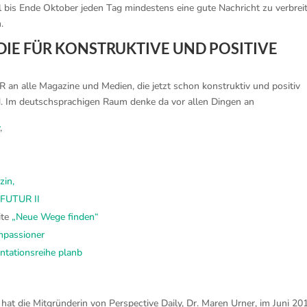
l bis Ende Oktober jeden Tag mindestens eine gute Nachricht zu verbrei
.
DIE FÜR KONSTRUKTIVE UND POSITIVE
an alle Magazine und Medien, die jetzt schon konstruktiv und positiv
d. Im deutschsprachigen Raum denke da vor allen Dingen an
y
,
in,
-FUTUR II
ite
„Neue Wege finden“
mpassioner
tationsreihe planb
t die Mitgründerin von Perspective Daily, Dr. Maren Urner, im Juni 20