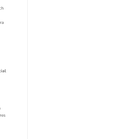
ch
ra
ial
n
res