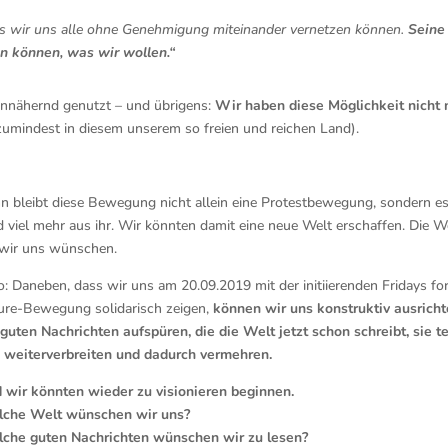
ss wir uns alle ohne Genehmigung miteinander vernetzen können.
Seine
en können, was wir wollen.“
annähernd genutzt – und übrigens:
Wir haben diese Möglichkeit nicht 
umindest in diesem unserem so freien und reichen Land).
n bleibt diese Bewegung nicht allein eine Protestbewegung, sondern e
d viel mehr aus ihr. Wir könnten damit eine neue Welt erschaffen. Die We
 wir uns wünschen.
o: Daneben, dass wir uns am 20.09.2019 mit der initiierenden Fridays fo
ure-Bewegung solidarisch zeigen,
können wir uns konstruktiv ausricht
 guten Nachrichten aufspüren, die die Welt jetzt schon schreibt, sie te
 weiterverbreiten und dadurch vermehren.
 wir könnten wieder zu visionieren beginnen.
che Welt wünschen wir uns?
che guten Nachrichten wünschen wir zu lesen?