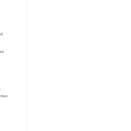
il
ei
n
nnten