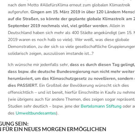
nach dem Motto #AllefürsKlima erneut zum globalen Klimastreik
aufgerufen.
Gingen am 15. März 2019 in über 120 Ländern Mens
auf die Straßen, so könnte der geplante globale Klimastreik am 
September 2019 nochmals viel, viel größer werden.
Allein in
Deutschland haben sich mehr als 400 Städte angekündigt (am 15. 
2019 waren es noch halb so viele). Wer weiß, was diese globale
Demonstration, zu der sich so viele gesellschaftliche Gruppierunge
solidarisch zeigen, auszulösen imstande ist…?
Ich wünsche mir jedenfalls sehr,
dass es durch diesen Tag gelingt
dass bspw. die deutsche Bundesregierung nun nicht mehr weiter
herumlaviert, um das Klimaschutzgesetz zu novellieren, sondern
dies PASSIERT.
Ein Großteil der Bevölkerung wünscht sich dies
offensichtlich – und ist bereit, hierfür Einschnitte in Kaufe zu nehm
(wie übrigens auch für andere Themen, dies zeigen sogar repräsent
Studien sehr deutlich – bspw. jene der
Bertelsmann Stiftung
oder a
des
Umweltbundesamtes
).
GUNG SEIN:
N FÜR EIN NEUES MORGEN ERMÖGLICHEN