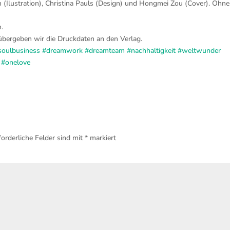
 (Ilustration), Christina Pauls (Design) und Hongmei Zou (Cover). Ohne
n.
 übergeben wir die Druckdaten an den Verlag.
soulbusiness
#dreamwork
#dreamteam
#nachhaltigkeit
#weltwunder
#onelove
forderliche Felder sind mit
*
markiert