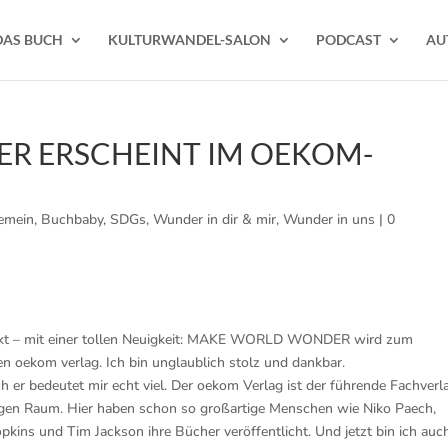
DAS BUCH
KULTURWANDEL-SALON
PODCAST
AU
R ERSCHEINT IM OEKOM-
emein
,
Buchbaby
,
SDGs
,
Wunder in dir & mir
,
Wunder in uns
|
0
ickt – mit einer tollen Neuigkeit: MAKE WORLD WONDER wird zum
 oekom verlag. Ich bin unglaublich stolz und dankbar.
ch er bedeutet mir echt viel. Der oekom Verlag ist der führende Fachverl
igen Raum. Hier haben schon so großartige Menschen wie Niko Paech,
kins und Tim Jackson ihre Bücher veröffentlicht. Und jetzt bin ich auc