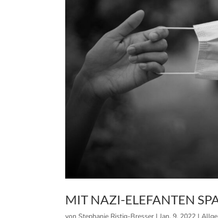
MIT NAZI-ELEFANTEN SP
von
Stephanie Ristig-Bresser
|
Jan. 9, 2022
|
Allg