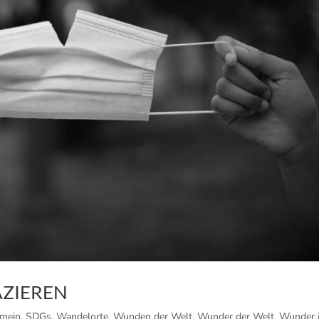
AZIEREN
emein
,
SDGs
,
Wandelorte
,
Wunden der Welt
,
Wunder der Welt
,
Wunder i