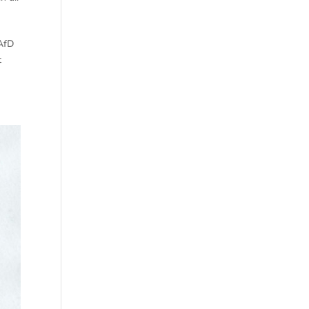
 AfD
t