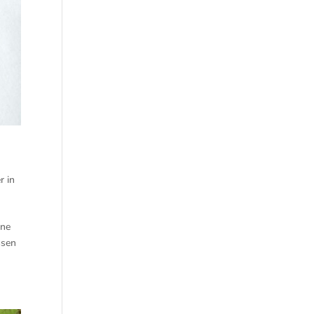
 in
ene
ssen